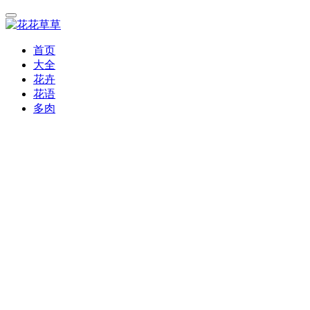
首页
大全
花卉
花语
多肉