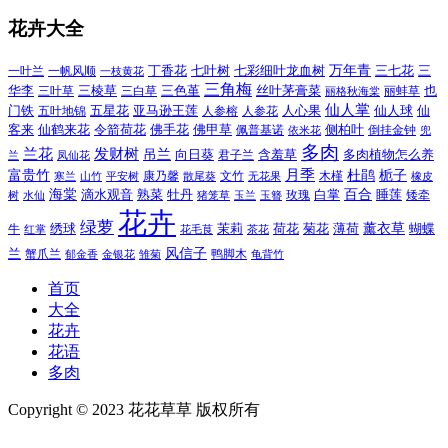
花卉大全
万年青
一叶兰
一帆风顺
丁香花
七叶树
七彩细叶龙血树
三七花
三
一枝黄花
三角梅
三色堇
华李
三棱草
三白草
丝叶茅膏菜
也
三叶草
丽格秋海棠
丽蚌草
仙人掌
仙人球
门铁
五叶地锦
五星花
亚马逊王莲
人参榕
人参花
人心果
仙
令箭荷花
客来
仙鹤来花
佛手花
佛甲草
佩普基诺
侧柏叶
依米花
倒挂金钟
兜
多肉
兰花
发财树
吊兰
向日葵
君子兰
含羞草
多肉植物怎么养
凤仙花
兰
富贵竹
月季
杜鹃
栀子
寒兰
山竹
平安树
康乃馨
文竹
无花果
木槿
橡皮
散尾葵
百合
海棠
滴水观音
熟菜
牡丹
玫瑰
白掌
睡莲
树
水仙
玉兰
矮牵
猪笼草
玉簪
花卉
绿萝
茉莉
薄荷
薰衣草
绣球
荷花
菊花
蝴蝶
牛
花毛茛
茶花
红掌
风信子
兰
蟹爪兰
鸭脚木
郁金香
金银花
雏菊
龟背竹
首页
大全
花卉
花语
多肉
Copyright © 2023 花花草草 版权所有