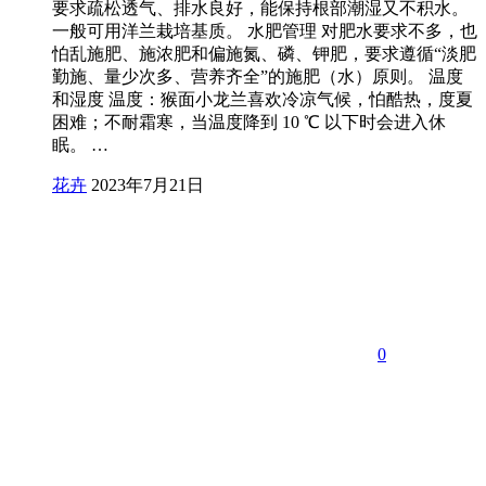
要求疏松透气、排水良好，能保持根部潮湿又不积水。
一般可用洋兰栽培基质。 水肥管理 对肥水要求不多，也
怕乱施肥、施浓肥和偏施氮、磷、钾肥，要求遵循“淡肥
勤施、量少次多、营养齐全”的施肥（水）原则。 温度
和湿度 温度：猴面小龙兰喜欢冷凉气候，怕酷热，度夏
困难；不耐霜寒，当温度降到 10 ℃ 以下时会进入休
眠。 …
花卉
2023年7月21日
0