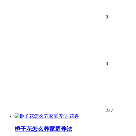
0
0
237
花卉
栀子花怎么养家庭养法