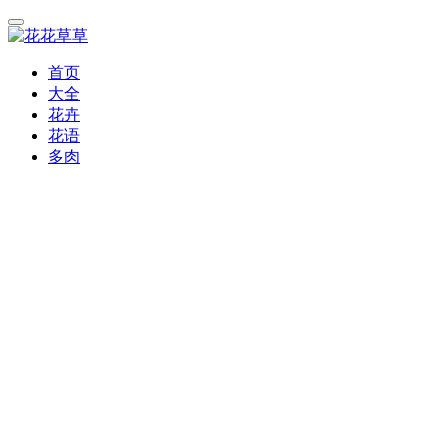
首页
大全
花卉
花语
多肉