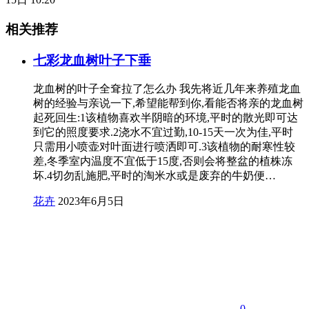
相关推荐
七彩龙血树叶子下垂
龙血树的叶子全耷拉了怎么办 我先将近几年来养殖龙血
树的经验与亲说一下,希望能帮到你,看能否将亲的龙血树
起死回生:1该植物喜欢半阴暗的环境,平时的散光即可达
到它的照度要求.2浇水不宜过勤,10-15天一次为佳,平时
只需用小喷壶对叶面进行喷洒即可.3该植物的耐寒性较
差,冬季室内温度不宜低于15度,否则会将整盆的植株冻
坏.4切勿乱施肥,平时的淘米水或是废弃的牛奶便…
花卉
2023年6月5日
0