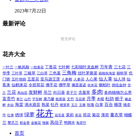
2023年7月22日
最新评论
暂无评论
花卉大全
万年青
一叶兰
一帆风顺
丁香花
七叶树
七彩细叶龙血树
三七花
三
一枝黄花
三角梅
三色堇
华李
三棱草
三白草
丝叶茅膏菜
也
三叶草
丽格秋海棠
丽蚌草
仙人掌
仙人球
门铁
五叶地锦
五星花
亚马逊王莲
人参榕
人参花
人心果
仙
令箭荷花
客来
仙鹤来花
佛手花
佛甲草
佩普基诺
侧柏叶
依米花
倒挂金钟
兜
多肉
兰花
发财树
吊兰
向日葵
君子兰
含羞草
多肉植物怎么养
凤仙花
兰
富贵竹
月季
杜鹃
栀子
寒兰
山竹
平安树
康乃馨
文竹
无花果
木槿
橡皮
散尾葵
百合
海棠
滴水观音
熟菜
牡丹
玫瑰
白掌
睡莲
树
水仙
玉兰
矮牵
猪笼草
玉簪
花卉
绿萝
茉莉
薄荷
薰衣草
绣球
荷花
菊花
蝴蝶
牛
花毛茛
茶花
红掌
风信子
兰
蟹爪兰
鸭脚木
郁金香
金银花
雏菊
龟背竹
首页