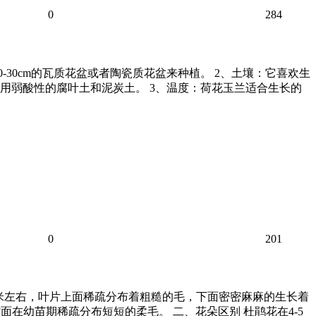
0
284
-30cm的瓦质花盆或者陶瓷质花盆来种植。 2、土壤：它喜欢生
用弱酸性的腐叶土和泥炭土。 3、温度：荷花玉兰适合生长的
0
201
3厘米左右，叶片上面稀疏分布着粗糙的毛，下面密密麻麻的生长着
在幼苗期稀疏分布短短的柔毛。 二、花朵区别 杜鹃花在4-5