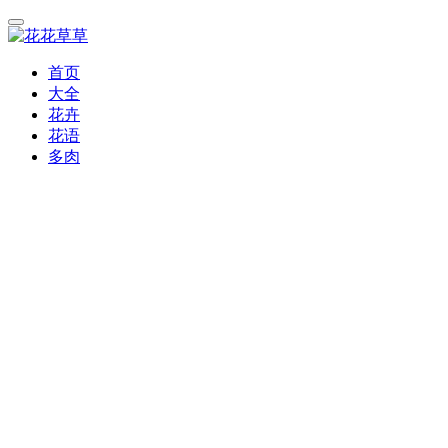
首页
大全
花卉
花语
多肉