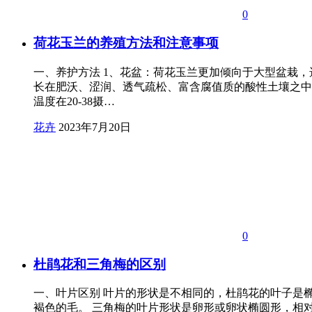
0
荷花玉兰的养殖方法和注意事项
一、养护方法 1、花盆：荷花玉兰更加倾向于大型盆栽，选
长在肥沃、涩润、透气疏松、富含腐值质的酸性土壤之中
温度在20-38摄…
花卉
2023年7月20日
0
杜鹃花和三角梅的区别
一、叶片区别 叶片的形状是不相同的，杜鹃花的叶子是椭圆
褐色的毛。 三角梅的叶片形状是卵形或卵状椭圆形，相对