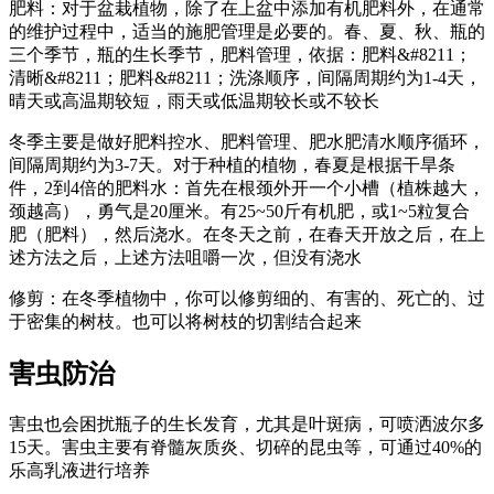
肥料：对于盆栽植物，除了在上盆中添加有机肥料外，在通常
的维护过程中，适当的施肥管理是必要的。春、夏、秋、瓶的
三个季节，瓶的生长季节，肥料管理，依据：肥料&#8211；
清晰&#8211；肥料&#8211；洗涤顺序，间隔周期约为1-4天，
晴天或高温期较短，雨天或低温期较长或不较长
冬季主要是做好肥料控水、肥料管理、肥水肥清水顺序循环，
间隔周期约为3-7天。对于种植的植物，春夏是根据干旱条
件，2到4倍的肥料水：首先在根颈外开一个小槽（植株越大，
颈越高），勇气是20厘米。有25~50斤有机肥，或1~5粒复合
肥（肥料），然后浇水。在冬天之前，在春天开放之后，在上
述方法之后，上述方法咀嚼一次，但没有浇水
修剪：在冬季植物中，你可以修剪细的、有害的、死亡的、过
于密集的树枝。也可以将树枝的切割结合起来
害虫防治
害虫也会困扰瓶子的生长发育，尤其是叶斑病，可喷洒波尔多
15天。害虫主要有脊髓灰质炎、切碎的昆虫等，可通过40%的
乐高乳液进行培养