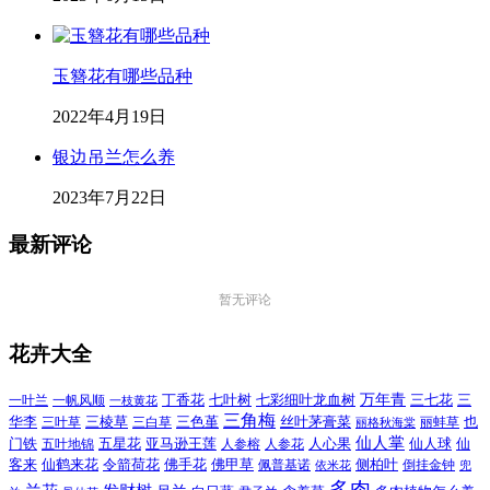
玉簪花有哪些品种
2022年4月19日
银边吊兰怎么养
2023年7月22日
最新评论
暂无评论
花卉大全
万年青
一叶兰
一帆风顺
丁香花
七叶树
七彩细叶龙血树
三七花
三
一枝黄花
三角梅
三色堇
华李
三棱草
三白草
丝叶茅膏菜
也
三叶草
丽格秋海棠
丽蚌草
仙人掌
仙人球
门铁
五叶地锦
五星花
亚马逊王莲
人参榕
人参花
人心果
仙
令箭荷花
客来
仙鹤来花
佛手花
佛甲草
佩普基诺
侧柏叶
依米花
倒挂金钟
兜
多肉