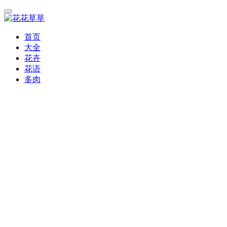
首页
大全
花卉
花语
多肉