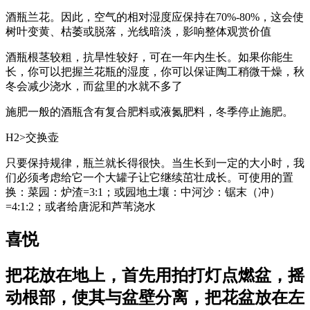
酒瓶兰花。因此，空气的相对湿度应保持在70%-80%，这会使
树叶变黄、枯萎或脱落，光线暗淡，影响整体观赏价值
酒瓶根茎较粗，抗旱性较好，可在一年内生长。如果你能生
长，你可以把握兰花瓶的湿度，你可以保证陶工稍微干燥，秋
冬会减少浇水，而盆里的水就不多了
施肥一般的酒瓶含有复合肥料或液氮肥料，冬季停止施肥。
H2>交换壶
只要保持规律，瓶兰就长得很快。当生长到一定的大小时，我
们必须考虑给它一个大罐子让它继续茁壮成长。可使用的置
换：菜园：炉渣=3:1；或园地土壤：中河沙：锯末（冲）
=4:1:2；或者给唐泥和芦苇浇水
喜悦
把花放在地上，首先用拍打灯点燃盆，摇
动根部，使其与盆壁分离，把花盆放在左