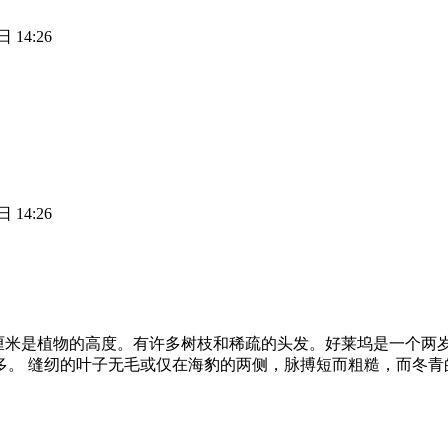
 14:26
 14:26
90厘米是植物的高度。有许多树枝和稀疏的头发。好莱坞是一个两
多。 缝纫的叶子无毛或仅在海豹的两侧，脉搏短而粗糙，而冬青的