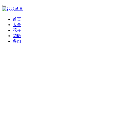
首页
大全
花卉
花语
多肉