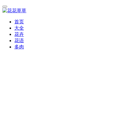
首页
大全
花卉
花语
多肉