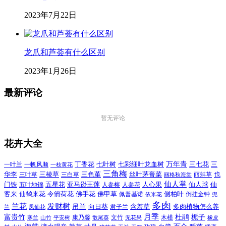
2023年7月22日
龙爪和芦荟有什么区别
2023年1月26日
最新评论
暂无评论
花卉大全
万年青
一叶兰
一帆风顺
丁香花
七叶树
七彩细叶龙血树
三七花
三
一枝黄花
三角梅
三色堇
华李
三棱草
三白草
丝叶茅膏菜
也
三叶草
丽格秋海棠
丽蚌草
仙人掌
仙人球
门铁
五叶地锦
五星花
亚马逊王莲
人参榕
人参花
人心果
仙
令箭荷花
客来
仙鹤来花
佛手花
佛甲草
佩普基诺
侧柏叶
依米花
倒挂金钟
兜
多肉
兰花
发财树
吊兰
向日葵
君子兰
含羞草
多肉植物怎么养
凤仙花
兰
富贵竹
月季
杜鹃
栀子
寒兰
山竹
平安树
康乃馨
文竹
无花果
木槿
橡皮
散尾葵