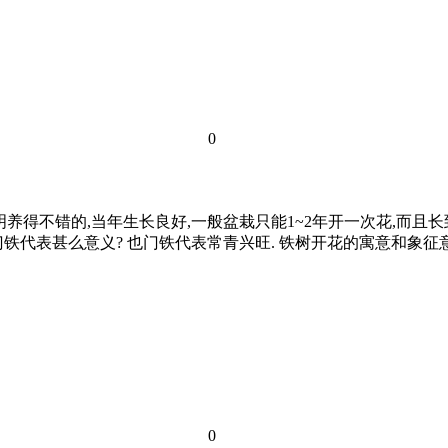
0
明养得不错的,当年生长良好,一般盆栽只能1~2年开一次花,而且长
门铁代表甚么意义? 也门铁代表常青兴旺. 铁树开花的寓意和象征
0