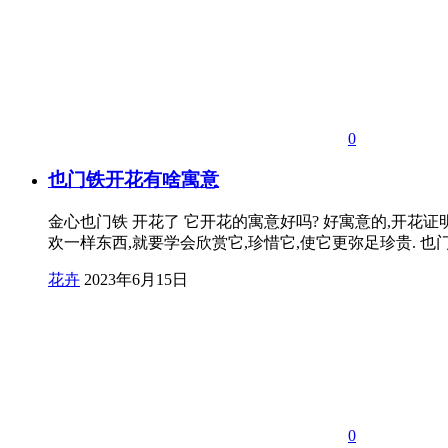
0
也门铁开花有啥寓意
金心也门铁 开花了 它开花的寓意好吗? 好寓意的,开花证
欢一样东西,就要学会欣赏它,珍惜它,使它更弥足珍贵. 也
花卉
2023年6月15日
0