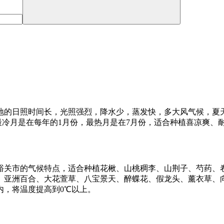
地的日照时间长，光照强烈，降水少，蒸发快，多大风气候，夏天
之间，最冷月是在每年的1月份，最热月是在7月份，适合种植喜凉爽
峪关市的气候特点，适合种植花楸、山桃稠李、山荆子、芍药、
、亚洲百合、大花萱草、八宝景天、醉蝶花、假龙头、薰衣草、
内，将温度提高到0℃以上。