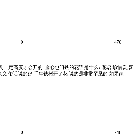
0
478
到一定高度才会开的. 金心也门铁的花语是什么? 花语:珍惜爱,喜
意义 俗话说的好,千年铁树开了花.说的是非常罕见的.如果家…
0
748