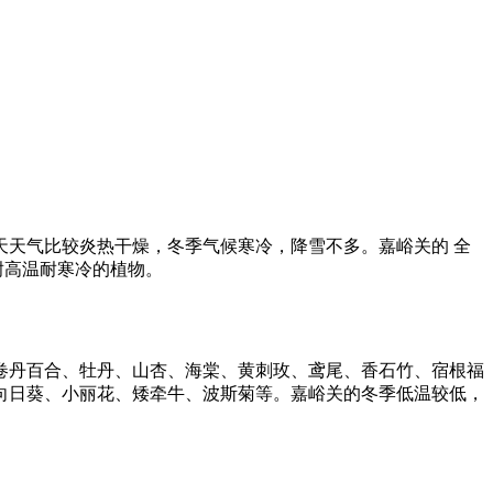
天气比较炎热干燥，冬季气候寒冷，降雪不多。嘉峪关的 全
、耐高温耐寒冷的植物。
卷丹百合、牡丹、山杏、海棠、黄刺玫、鸢尾、香石竹、宿根福
向日葵、小丽花、矮牵牛、波斯菊等。嘉峪关的冬季低温较低，