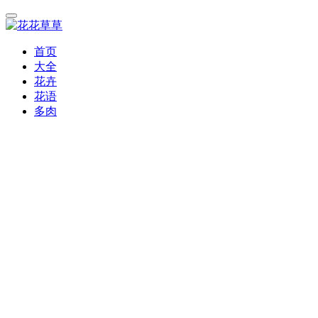
首页
大全
花卉
花语
多肉