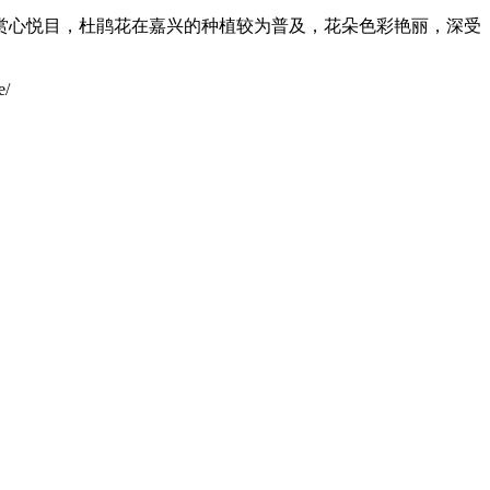
赏心悦目，杜鹃花在嘉兴的种植较为普及，花朵色彩艳丽，深受
/