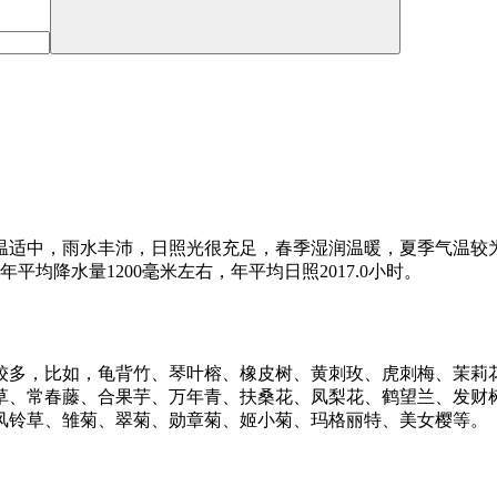
温适中，雨水丰沛，日照光很充足，春季湿润温暖，夏季气温较为
平均降水量1200毫米左右，年平均日照2017.0小时。
较多，比如，龟背竹、琴叶榕、橡皮树、黄刺玫、虎刺梅、茉莉
草、常春藤、合果芋、万年青、扶桑花、凤梨花、鹤望兰、发财
风铃草、雏菊、翠菊、勋章菊、姬小菊、玛格丽特、美女樱等。