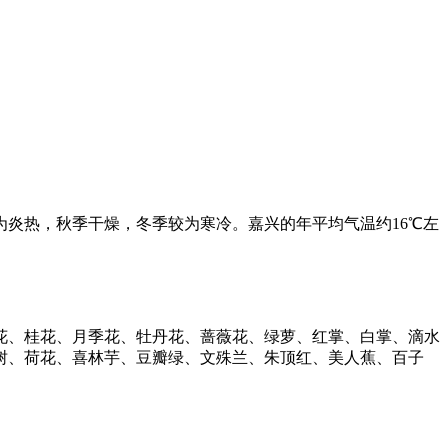
炎热，秋季干燥，冬季较为寒冷。嘉兴的年平均气温约16℃左
花、桂花、月季花、牡丹花、蔷薇花、绿萝、红掌、白掌、滴水
树、荷花、喜林芋、豆瓣绿、文殊兰、朱顶红、美人蕉、百子