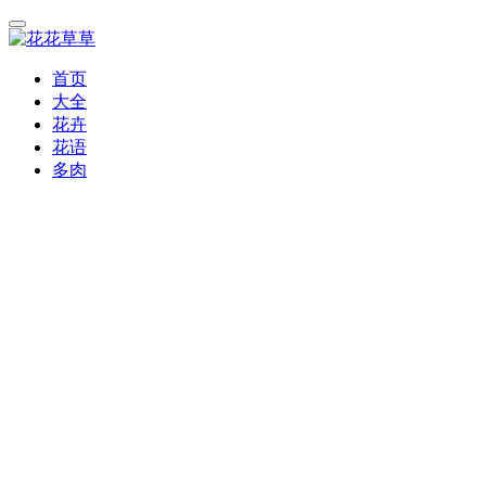
首页
大全
花卉
花语
多肉