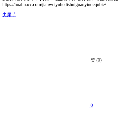
https://huahuacc.com/jianweiyuhedishuiguanyindequbie/
尖尾芋
赞
(0)
0