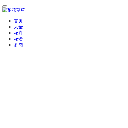
首页
大全
花卉
花语
多肉