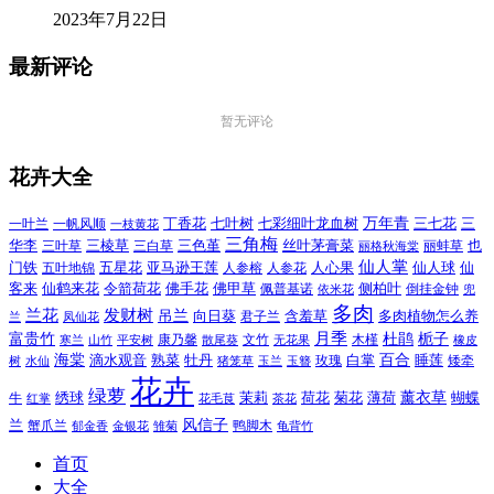
2023年7月22日
最新评论
暂无评论
花卉大全
万年青
一叶兰
一帆风顺
丁香花
七叶树
七彩细叶龙血树
三七花
三
一枝黄花
三角梅
三色堇
华李
三棱草
三白草
丝叶茅膏菜
也
三叶草
丽格秋海棠
丽蚌草
仙人掌
仙人球
门铁
五叶地锦
五星花
亚马逊王莲
人参榕
人参花
人心果
仙
令箭荷花
客来
仙鹤来花
佛手花
佛甲草
佩普基诺
侧柏叶
依米花
倒挂金钟
兜
多肉
兰花
发财树
吊兰
向日葵
君子兰
含羞草
多肉植物怎么养
凤仙花
兰
富贵竹
月季
杜鹃
栀子
寒兰
山竹
平安树
康乃馨
文竹
无花果
木槿
橡皮
散尾葵
百合
海棠
滴水观音
熟菜
牡丹
玫瑰
白掌
睡莲
树
水仙
玉兰
矮牵
猪笼草
玉簪
花卉
绿萝
茉莉
薄荷
薰衣草
绣球
荷花
菊花
蝴蝶
牛
花毛茛
茶花
红掌
风信子
兰
蟹爪兰
鸭脚木
郁金香
金银花
雏菊
龟背竹
首页
大全