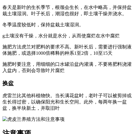
春天是新叶的生长季节，根颈会生长，在水中略高，并保持盆
栽土壤湿润。叶子长后，潮湿也很好，即土壤干燥并浇水。
冬季温度较低时，保持盆栽土壤湿润。
g土壤没有干燥，水分就是水分，从而使腐烂在水中腐烂
施肥方法虎兰对肥料的要求不高。新叶长后，需要进行强制液
体施肥，或选择1000倍稀释的种系1至2倍，10至15天
施肥时要注意，用细细的口水罐沿盆内灌满，不要将肥料浇灌
入盆内，否则会导致叶片腐烂
换盆
虎雷兰比其他科植物快。当长满花盆时，老叶子可以被剪掉或
生长得过密，以确保阳光和生长空间。此外，每两年换一盆
盆，换半块新土，并取旧叶
注意事项