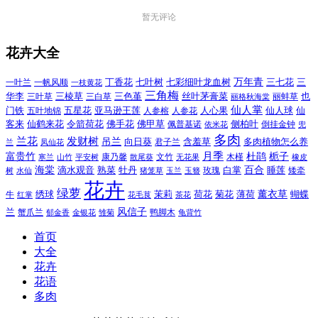
暂无评论
花卉大全
万年青
一叶兰
一帆风顺
丁香花
七叶树
七彩细叶龙血树
三七花
三
一枝黄花
三角梅
三色堇
华李
三棱草
三白草
丝叶茅膏菜
也
三叶草
丽格秋海棠
丽蚌草
仙人掌
仙人球
门铁
五叶地锦
五星花
亚马逊王莲
人参榕
人参花
人心果
仙
令箭荷花
客来
仙鹤来花
佛手花
佛甲草
佩普基诺
侧柏叶
依米花
倒挂金钟
兜
多肉
兰花
发财树
吊兰
向日葵
君子兰
含羞草
多肉植物怎么养
凤仙花
兰
富贵竹
月季
杜鹃
栀子
寒兰
山竹
平安树
康乃馨
文竹
无花果
木槿
橡皮
散尾葵
百合
海棠
滴水观音
熟菜
牡丹
玫瑰
白掌
睡莲
树
水仙
玉兰
矮牵
猪笼草
玉簪
花卉
绿萝
茉莉
薄荷
薰衣草
绣球
荷花
菊花
蝴蝶
牛
花毛茛
茶花
红掌
风信子
兰
蟹爪兰
鸭脚木
郁金香
金银花
雏菊
龟背竹
首页
大全
花卉
花语
多肉