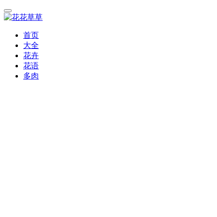
首页
大全
花卉
花语
多肉