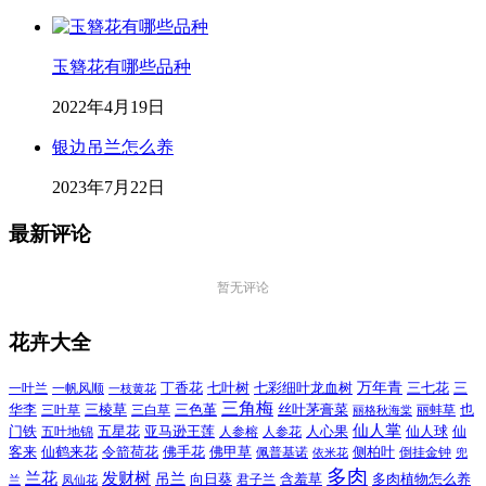
玉簪花有哪些品种
2022年4月19日
银边吊兰怎么养
2023年7月22日
最新评论
暂无评论
花卉大全
万年青
一叶兰
一帆风顺
丁香花
七叶树
七彩细叶龙血树
三七花
三
一枝黄花
三角梅
三色堇
华李
三棱草
三白草
丝叶茅膏菜
也
三叶草
丽格秋海棠
丽蚌草
仙人掌
仙人球
门铁
五叶地锦
五星花
亚马逊王莲
人参榕
人参花
人心果
仙
令箭荷花
客来
仙鹤来花
佛手花
佛甲草
佩普基诺
侧柏叶
依米花
倒挂金钟
兜
多肉
兰花
发财树
吊兰
向日葵
君子兰
含羞草
多肉植物怎么养
凤仙花
兰