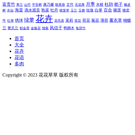
富贵竹
月季
杜鹃
栀子
寒兰
山竹
平安树
康乃馨
文竹
无花果
木槿
橡皮
散尾葵
百合
海棠
滴水观音
熟菜
牡丹
玫瑰
白掌
睡莲
树
水仙
玉兰
矮牵
猪笼草
玉簪
花卉
绿萝
茉莉
薄荷
薰衣草
绣球
荷花
菊花
蝴蝶
牛
花毛茛
茶花
红掌
风信子
兰
蟹爪兰
鸭脚木
郁金香
金银花
雏菊
龟背竹
首页
大全
花卉
花语
多肉
Copyright © 2023 花花草草 版权所有