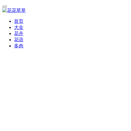
首页
大全
花卉
花语
多肉