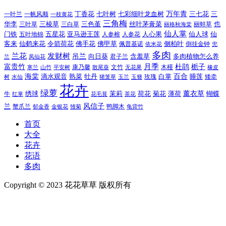
万年青
一叶兰
一帆风顺
丁香花
七叶树
七彩细叶龙血树
三七花
三
一枝黄花
三角梅
三色堇
华李
三棱草
三白草
丝叶茅膏菜
也
三叶草
丽格秋海棠
丽蚌草
仙人掌
仙人球
门铁
五叶地锦
五星花
亚马逊王莲
人参榕
人参花
人心果
仙
令箭荷花
客来
仙鹤来花
佛手花
佛甲草
佩普基诺
侧柏叶
依米花
倒挂金钟
兜
多肉
兰花
发财树
吊兰
向日葵
君子兰
含羞草
多肉植物怎么养
凤仙花
兰
富贵竹
月季
杜鹃
栀子
寒兰
山竹
平安树
康乃馨
文竹
无花果
木槿
橡皮
散尾葵
百合
海棠
滴水观音
熟菜
牡丹
玫瑰
白掌
睡莲
树
水仙
玉兰
矮牵
猪笼草
玉簪
花卉
绿萝
茉莉
薄荷
薰衣草
绣球
荷花
菊花
蝴蝶
牛
花毛茛
茶花
红掌
风信子
兰
蟹爪兰
鸭脚木
郁金香
金银花
雏菊
龟背竹
首页
大全
花卉
花语
多肉
Copyright © 2023 花花草草 版权所有