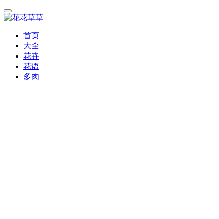
首页
大全
花卉
花语
多肉