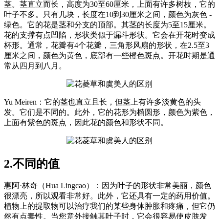
茎。茎直立而长，高度为30至60厘米，上面有许多树枝，它的
叶子不多。只有几块，长度在10到30厘米之间，颜色为灰色 -
绿色。它的花是茎和分支的顶部。其茎的长度为5至15厘米。
花的支撑有点凹陷，形状类似于漏斗形状。它会在开花时变成
杯形。通常，花瓣有4个花瓣，三角形风扇的形状，在2.5至3
厘米之间，颜色为黄色，底部有一些橙色斑点。开花时期是通
常从四月到八月。
Yu Meiren：它的茎也直立且长，但茎上有许多淡黄色的头
发。它们是不同的。此外，它的花形为椭圆形，颜色为紫色，
上面有紫色的斑点，因此花的颜色和形状不同。
2.不同的值
惠阿·林奇（Hua Lingcao）：因为叶子的形状非常美丽，颜色
很漂亮，所以观看非常好。此外，它还具有一定的药用价值。
植物上的提取物可以治疗我们的某些身体肿胀和疼痛，但它仍
然有点毒性。当您意外接触其叶子时，它会很容易使皮肤发