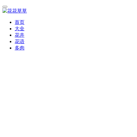
首页
大全
花卉
花语
多肉