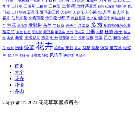
万年青
一叶兰
一帆风顺
丁香花
七叶树
七彩细叶龙血树
三七花
三
一枝黄花
三角梅
三色堇
华李
三棱草
三白草
丝叶茅膏菜
也
三叶草
丽格秋海棠
丽蚌草
仙人掌
仙人球
门铁
五叶地锦
五星花
亚马逊王莲
人参榕
人参花
人心果
仙
令箭荷花
客来
仙鹤来花
佛手花
佛甲草
佩普基诺
侧柏叶
依米花
倒挂金钟
兜
多肉
兰花
发财树
吊兰
向日葵
君子兰
含羞草
多肉植物怎么养
凤仙花
兰
富贵竹
月季
杜鹃
栀子
寒兰
山竹
平安树
康乃馨
文竹
无花果
木槿
橡皮
散尾葵
百合
海棠
滴水观音
熟菜
牡丹
玫瑰
白掌
睡莲
树
水仙
玉兰
矮牵
猪笼草
玉簪
花卉
绿萝
茉莉
薄荷
薰衣草
绣球
荷花
菊花
蝴蝶
牛
花毛茛
茶花
红掌
风信子
兰
蟹爪兰
鸭脚木
郁金香
金银花
雏菊
龟背竹
首页
大全
花卉
花语
多肉
Copyright © 2023 花花草草 版权所有