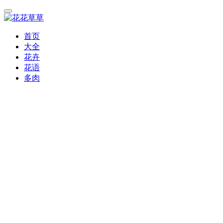
首页
大全
花卉
花语
多肉