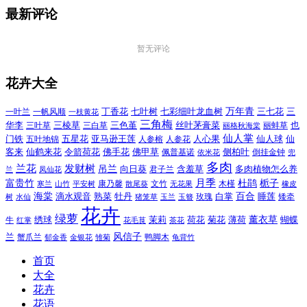
最新评论
暂无评论
花卉大全
万年青
一叶兰
一帆风顺
丁香花
七叶树
七彩细叶龙血树
三七花
三
一枝黄花
三角梅
三色堇
华李
三棱草
三白草
丝叶茅膏菜
也
三叶草
丽格秋海棠
丽蚌草
仙人掌
仙人球
门铁
五叶地锦
五星花
亚马逊王莲
人参榕
人参花
人心果
仙
令箭荷花
客来
仙鹤来花
佛手花
佛甲草
佩普基诺
侧柏叶
依米花
倒挂金钟
兜
多肉
兰花
发财树
吊兰
向日葵
君子兰
含羞草
多肉植物怎么养
凤仙花
兰
富贵竹
月季
杜鹃
栀子
寒兰
山竹
平安树
康乃馨
文竹
无花果
木槿
橡皮
散尾葵
百合
海棠
滴水观音
熟菜
牡丹
玫瑰
白掌
睡莲
树
水仙
玉兰
矮牵
猪笼草
玉簪
花卉
绿萝
茉莉
薄荷
薰衣草
绣球
荷花
菊花
蝴蝶
牛
花毛茛
茶花
红掌
风信子
兰
蟹爪兰
鸭脚木
郁金香
金银花
雏菊
龟背竹
首页
大全
花卉
花语