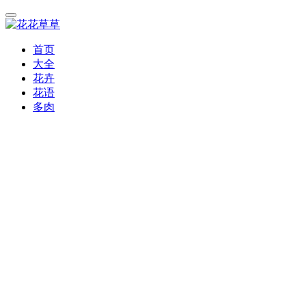
首页
大全
花卉
花语
多肉