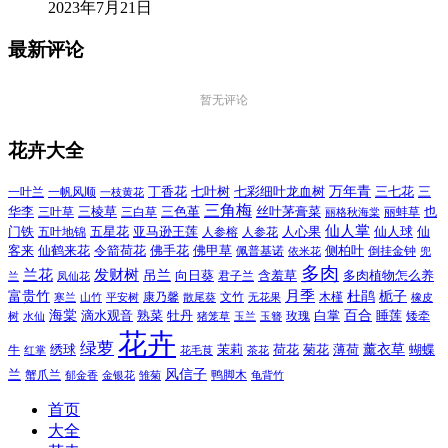
2023年7月21日
最新评论
暂无评论
花卉大全
万年青
一叶兰
一帆风顺
丁香花
七叶树
七彩细叶龙血树
三七花
三
一枝黄花
三角梅
三色堇
华李
三棱草
三白草
丝叶茅膏菜
也
三叶草
丽格秋海棠
丽蚌草
仙人掌
仙人球
门铁
五叶地锦
五星花
亚马逊王莲
人参榕
人参花
人心果
仙
令箭荷花
客来
仙鹤来花
佛手花
佛甲草
佩普基诺
侧柏叶
依米花
倒挂金钟
兜
多肉
兰花
发财树
吊兰
向日葵
君子兰
含羞草
多肉植物怎么养
凤仙花
兰
富贵竹
月季
杜鹃
栀子
寒兰
山竹
平安树
康乃馨
文竹
无花果
木槿
橡皮
散尾葵
百合
海棠
滴水观音
熟菜
牡丹
玫瑰
白掌
睡莲
树
水仙
玉兰
矮牵
猪笼草
玉簪
花卉
绿萝
茉莉
薄荷
薰衣草
绣球
荷花
菊花
蝴蝶
牛
花毛茛
茶花
红掌
风信子
兰
蟹爪兰
鸭脚木
郁金香
金银花
雏菊
龟背竹
首页
大全