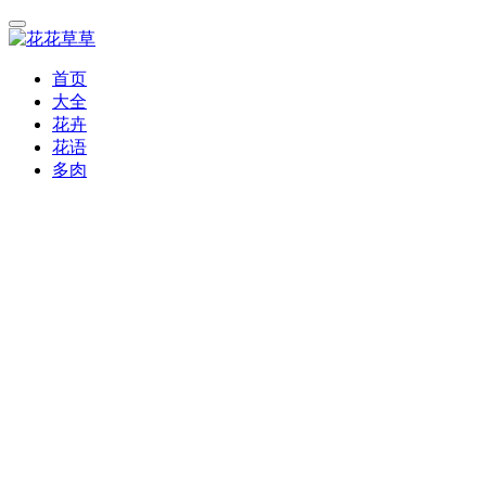
首页
大全
花卉
花语
多肉