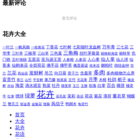
最新评论
暂无评论
花卉大全
万年青
一叶兰
一帆风顺
丁香花
七叶树
七彩细叶龙血树
三七花
三
一枝黄花
三角梅
三色堇
华李
三棱草
三白草
丝叶茅膏菜
也
三叶草
丽格秋海棠
丽蚌草
仙人掌
仙人球
门铁
五叶地锦
五星花
亚马逊王莲
人参榕
人参花
人心果
仙
令箭荷花
客来
仙鹤来花
佛手花
佛甲草
佩普基诺
侧柏叶
依米花
倒挂金钟
兜
多肉
兰花
发财树
吊兰
向日葵
君子兰
含羞草
多肉植物怎么养
凤仙花
兰
富贵竹
月季
杜鹃
栀子
寒兰
山竹
平安树
康乃馨
文竹
无花果
木槿
橡皮
散尾葵
百合
海棠
滴水观音
熟菜
牡丹
玫瑰
白掌
睡莲
树
水仙
玉兰
矮牵
猪笼草
玉簪
花卉
绿萝
茉莉
薄荷
薰衣草
绣球
荷花
菊花
蝴蝶
牛
花毛茛
茶花
红掌
风信子
兰
蟹爪兰
鸭脚木
郁金香
金银花
雏菊
龟背竹
首页
大全
花卉
花语