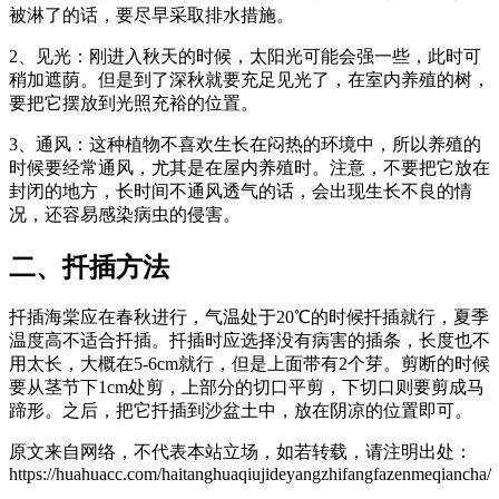
被淋了的话，要尽早采取排水措施。
2、见光：刚进入秋天的时候，太阳光可能会强一些，此时可
稍加遮荫。但是到了深秋就要充足见光了，在室内养殖的树，
要把它摆放到光照充裕的位置。
3、通风：这种植物不喜欢生长在闷热的环境中，所以养殖的
时候要经常通风，尤其是在屋内养殖时。注意，不要把它放在
封闭的地方，长时间不通风透气的话，会出现生长不良的情
况，还容易感染病虫的侵害。
二、扦插方法
扦插海棠应在春秋进行，气温处于20℃的时候扦插就行，夏季
温度高不适合扦插。扦插时应选择没有病害的插条，长度也不
用太长，大概在5-6cm就行，但是上面带有2个芽。剪断的时候
要从茎节下1cm处剪，上部分的切口平剪，下切口则要剪成马
蹄形。之后，把它扦插到沙盆土中，放在阴凉的位置即可。
原文来自网络，不代表本站立场，如若转载，请注明出处：
https://huahuacc.com/haitanghuaqiujideyangzhifangfazenmeqiancha/