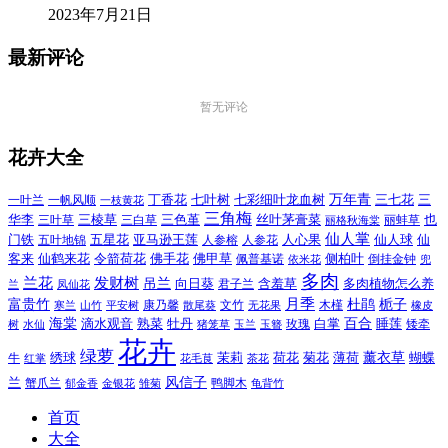
2023年7月21日
最新评论
暂无评论
花卉大全
万年青
一叶兰
一帆风顺
丁香花
七叶树
七彩细叶龙血树
三七花
三
一枝黄花
三角梅
三色堇
华李
三棱草
三白草
丝叶茅膏菜
也
三叶草
丽格秋海棠
丽蚌草
仙人掌
仙人球
门铁
五叶地锦
五星花
亚马逊王莲
人参榕
人参花
人心果
仙
令箭荷花
客来
仙鹤来花
佛手花
佛甲草
佩普基诺
侧柏叶
依米花
倒挂金钟
兜
多肉
兰花
发财树
吊兰
向日葵
君子兰
含羞草
多肉植物怎么养
凤仙花
兰
富贵竹
月季
杜鹃
栀子
寒兰
山竹
平安树
康乃馨
文竹
无花果
木槿
橡皮
散尾葵
百合
海棠
滴水观音
熟菜
牡丹
玫瑰
白掌
睡莲
树
水仙
玉兰
矮牵
猪笼草
玉簪
花卉
绿萝
茉莉
薄荷
薰衣草
绣球
荷花
菊花
蝴蝶
牛
花毛茛
茶花
红掌
风信子
兰
蟹爪兰
鸭脚木
郁金香
金银花
雏菊
龟背竹
首页
大全