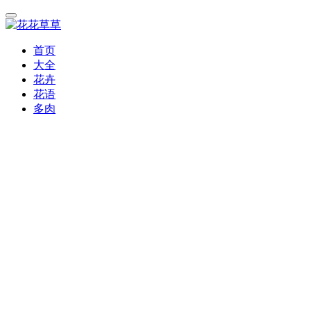
首页
大全
花卉
花语
多肉