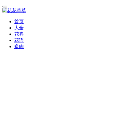
首页
大全
花卉
花语
多肉