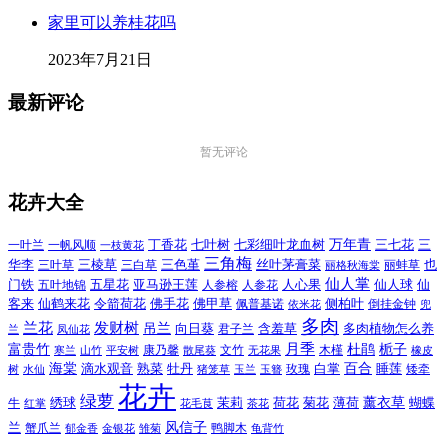
家里可以养桂花吗
2023年7月21日
最新评论
暂无评论
花卉大全
万年青
一叶兰
一帆风顺
丁香花
七叶树
七彩细叶龙血树
三七花
三
一枝黄花
三角梅
三色堇
华李
三棱草
三白草
丝叶茅膏菜
也
三叶草
丽格秋海棠
丽蚌草
仙人掌
仙人球
门铁
五叶地锦
五星花
亚马逊王莲
人参榕
人参花
人心果
仙
令箭荷花
客来
仙鹤来花
佛手花
佛甲草
佩普基诺
侧柏叶
依米花
倒挂金钟
兜
多肉
兰花
发财树
吊兰
向日葵
君子兰
含羞草
多肉植物怎么养
凤仙花
兰
富贵竹
月季
杜鹃
栀子
寒兰
山竹
平安树
康乃馨
文竹
无花果
木槿
橡皮
散尾葵
百合
海棠
滴水观音
熟菜
牡丹
玫瑰
白掌
睡莲
树
水仙
玉兰
矮牵
猪笼草
玉簪
花卉
绿萝
茉莉
薄荷
薰衣草
绣球
荷花
菊花
蝴蝶
牛
花毛茛
茶花
红掌
风信子
兰
蟹爪兰
鸭脚木
郁金香
金银花
雏菊
龟背竹