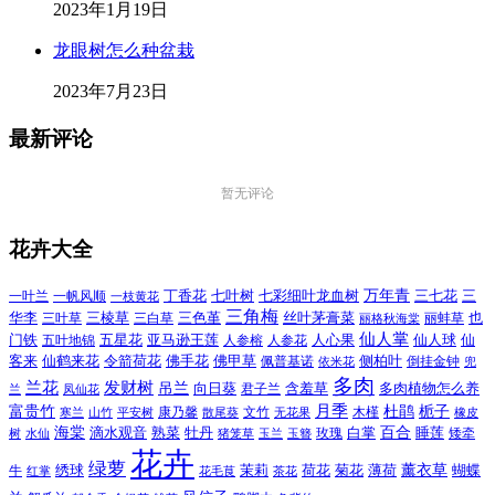
2023年1月19日
龙眼树怎么种盆栽
2023年7月23日
最新评论
暂无评论
花卉大全
万年青
一叶兰
一帆风顺
丁香花
七叶树
七彩细叶龙血树
三七花
三
一枝黄花
三角梅
三色堇
华李
三棱草
三白草
丝叶茅膏菜
也
三叶草
丽格秋海棠
丽蚌草
仙人掌
仙人球
门铁
五叶地锦
五星花
亚马逊王莲
人参榕
人参花
人心果
仙
令箭荷花
客来
仙鹤来花
佛手花
佛甲草
佩普基诺
侧柏叶
依米花
倒挂金钟
兜
多肉
兰花
发财树
吊兰
向日葵
君子兰
含羞草
多肉植物怎么养
凤仙花
兰
富贵竹
月季
杜鹃
栀子
寒兰
山竹
平安树
康乃馨
文竹
无花果
木槿
橡皮
散尾葵
百合
海棠
滴水观音
熟菜
牡丹
玫瑰
白掌
睡莲
树
水仙
玉兰
矮牵
猪笼草
玉簪
花卉
绿萝
茉莉
薄荷
薰衣草
绣球
荷花
菊花
蝴蝶
牛
花毛茛
茶花
红掌