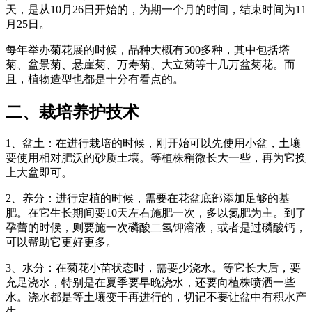
天，是从10月26日开始的，为期一个月的时间，结束时间为11
月25日。
每年举办菊花展的时候，品种大概有500多种，其中包括塔
菊、盆景菊、悬崖菊、万寿菊、大立菊等十几万盆菊花。而
且，植物造型也都是十分有看点的。
二、栽培养护技术
1、盆土：在进行栽培的时候，刚开始可以先使用小盆，土壤
要使用相对肥沃的砂质土壤。等植株稍微长大一些，再为它换
上大盆即可。
2、养分：进行定植的时候，需要在花盆底部添加足够的基
肥。在它生长期间要10天左右施肥一次，多以氮肥为主。到了
孕蕾的时候，则要施一次磷酸二氢钾溶液，或者是过磷酸钙，
可以帮助它更好更多。
3、水分：在菊花小苗状态时，需要少浇水。等它长大后，要
充足浇水，特别是在夏季要早晚浇水，还要向植株喷洒一些
水。浇水都是等土壤变干再进行的，切记不要让盆中有积水产
生。