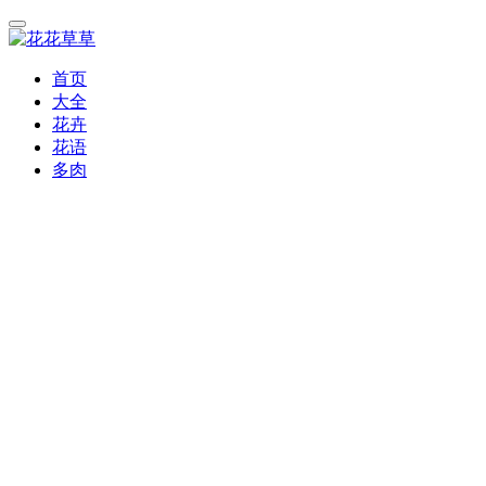
首页
大全
花卉
花语
多肉