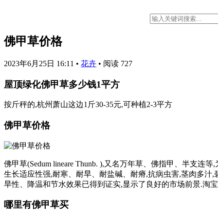
佛甲草价格
2023年6月25日 16:11
•
花卉
•
阅读 727
屋顶绿化佛甲草多少钱1平方
按斤秤的,杭州萧山这边1斤30-35元,可种植2-3平方
佛甲草价格
佛甲草(Sedum lineare Thunb. ),又名万年草、
生长适应性强,耐寒、耐旱、耐盐碱、耐瘠,抗病虫害,茎肉多汁
旱性、降温和节水效果已得到证实,显示了良好的市场前景.淘宝
哪里有佛甲草买