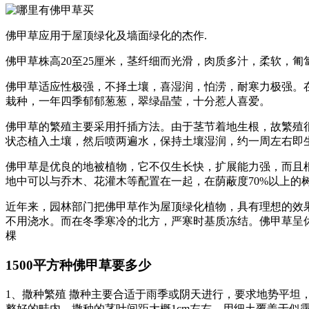
佛甲草应用于屋顶绿化及墙面绿化的杰作.
佛甲草株高20至25厘米，茎纤细而光滑，肉质多汁，柔软，
佛甲草适应性极强，不择土壤，喜湿润，怕涝，耐寒力极强。
栽种，一年四季郁郁葱葱，翠绿晶莹，十分惹人喜爱。
佛甲草的繁殖主要采用扦插方法。由于茎节着地生根，故繁殖
状态植入土壤，然后喷两遍水，保持土壤湿润，约一周左右即生根
佛甲草是优良的地被植物，它不仅生长快，扩展能力强，而且
地中可以与乔木、花灌木等配置在一起，在荫蔽度70%以上的
近年来，园林部门把佛甲草作为屋顶绿化植物，具有理想的效果
不用浇水。而在冬季寒冷的北方，严寒时基质冻结。佛甲草呈
棵
1500平方种佛甲草要多少
1、撒种繁殖 撒种主要合适于雨季或阴天进行，要求地势平坦，
整好的畦内，撒种的茎叶间距大概1cm左右，用细土覆盖于似