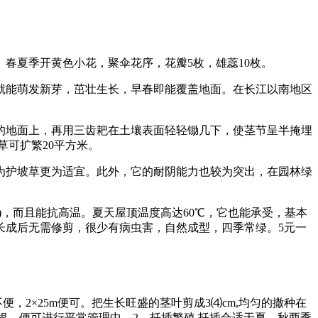
。春夏季开黄色小花，聚伞花序，花瓣5枚，雄蕊10枚。
就能萌发新芽，茁壮生长，早春即能覆盖地面。在长江以南地区
的地面上，再用三齿耙在土壤表面轻轻锄几下，使茎节呈半掩埋
草可扩繁20平方米。
为护坡草更为适宜。此外，它的耐阴能力也较为突出，在园林绿
)，而且能抗高温。夏天屋顶温度高达60℃，它也能承受，基本
长成后无需修剪，很少有病虫害，自然成型，四季常绿。5元一
2×25m便可。把生长旺盛的茎叶剪成3⑷cm,均匀的撒种在
根，便可进行平常管理中。2、扦插繁殖 扦插合适于夏、秋两季