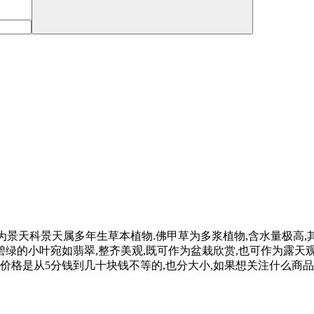
佛指甲、半支连等,为景天科景天属多年生草本植物.佛甲草为多浆植物,含
,碧绿的小叶宛如翡翠,整齐美观,既可作为盆栽欣赏,也可作为露天
价格是从5分钱到几十块钱不等的,也分大小,如果想关注什么商品