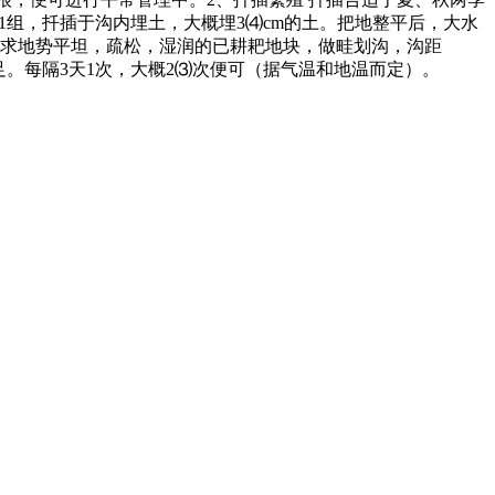
伟1组，扦插于沟内埋土，大概埋3⑷cm的土。把地整平后，大水
，要求地势平坦，疏松，湿润的已耕耙地块，做畦划沟，沟距
足。每隔3天1次，大概2⑶次便可（据气温和地温而定）。