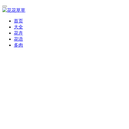
首页
大全
花卉
花语
多肉