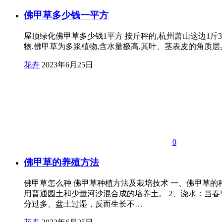
佛甲草多少钱一平方
屋顶绿化佛甲草多少钱1平方 按斤秤的,杭州萧山这边1斤30-35
物.佛甲草为多浆植物,含水量极高,其叶、茎表皮的角质层
花卉
2023年6月25日
0
佛甲草的养殖方法
佛甲草怎么种 佛甲草种植方法及栽培技术 一、佛甲草
用普通园土和少量河沙混合成的培养土。 2、浇水：当
分过多、盆土过湿，反而生长不…