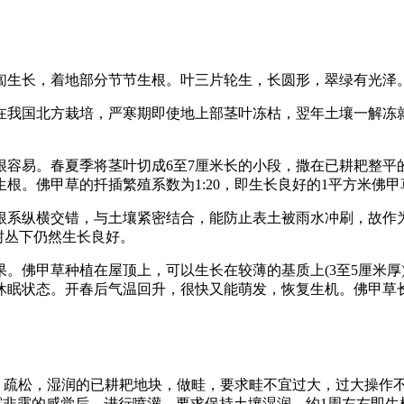
匍匐生长，着地部分节节生根。叶三片轮生，长圆形，翠绿有光泽
在我国北方栽培，严寒期即使地上部茎叶冻枯，翌年土壤一解冻
很容易。春夏季将茎叶切成6至7厘米长的小段，撒在已耕耙整平
。佛甲草的扦插繁殖系数为1:20，即生长良好的1平方米佛甲
根系纵横交错，与土壤紧密结合，能防止表土被雨水冲刷，故作
树丛下仍然生长良好。
。佛甲草种植在屋顶上，可以生长在较薄的基质上(3至5厘米厚
休眠状态。开春后气温回升，很快又能萌发，恢复生机。佛甲草
疏松，湿润的已耕耙地块，做畦，要求畦不宜过大，过大操作不便，
露非露的感觉后，进行喷灌，要求保持土壤湿润，约1周左右即生