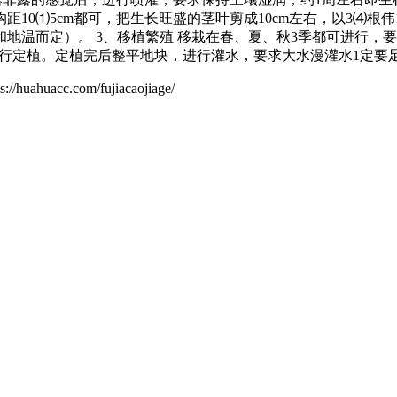
10⑴5cm都可，把生长旺盛的茎叶剪成10cm左右，以3⑷根
和地温而定）。 3、移植繁殖 移栽在春、夏、秋3季都可进行
m进行定植。定植完后整平地块，进行灌水，要求大水漫灌水1定要
.com/fujiacaojiage/