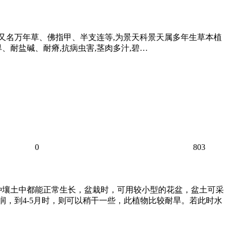
hunb. ),又名万年草、佛指甲、半支连等,为景天科景天属多年生草本植
、耐盐碱、耐瘠,抗病虫害,茎肉多汁,碧…
0
803
各种壤土中都能正常生长，盆栽时，可用较小型的花盆，盆土可采
润，到4-5月时，则可以稍干一些，此植物比较耐旱。若此时水