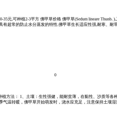
元,可种植2-3平方 佛甲草价格 佛甲草(Sedum lineare T
具有超常的防止水分蒸发的特性.佛甲草生长适应性强,耐寒、耐旱
0
的种植方法： 1、土壤：生性强健，能耐贫薄，在黏性、沙质等
春季气温转暖，佛甲草开始萌发时，浇水应充足，注意保持土壤湿