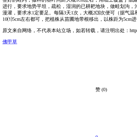
进行，要求地势平坦，疏松，湿润的已耕耙地块，做畦划沟，沟距
漫灌，要求水1定要足。每隔3天1次，大概2⑶次便可（据气温
10⑴5cm左右都可，把植株从苗圃地带根移出，以株距为5c
原文来自网络，不代表本站立场，如若转载，请注明出处：https://huahuacc
佛甲草
赞
(0)