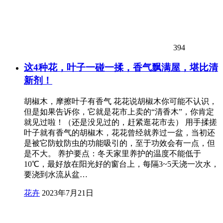
394
这4种花，叶子一碰一揉，香气飘满屋，堪比清
新剂！
胡椒木，摩擦叶子有香气 花花说胡椒木你可能不认识，
但是如果告诉你，它就是花市上卖的“清香木”，你肯定
就见过啦！（还是没见过的，赶紧逛花市去） 用手揉搓
叶子就有香气的胡椒木，花花曾经就养过一盆，当初还
是被它防蚊防虫的功能吸引的，至于功效会有一点，但
是不大。 养护要点：冬天家里养护的温度不能低于
10℃，最好放在阳光好的窗台上，每隔3~5天浇一次水，
要浇到水流从盆…
花卉
2023年7月21日