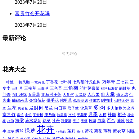
2023年7月20日
富贵竹会开花吗
2023年7月20日
最新评论
暂无评论
花卉大全
万年青
一叶兰
一帆风顺
丁香花
七叶树
七彩细叶龙血树
三七花
三
一枝黄花
三角梅
三色堇
华李
三棱草
三白草
丝叶茅膏菜
也
三叶草
丽格秋海棠
丽蚌草
仙人掌
仙人球
门铁
五叶地锦
五星花
亚马逊王莲
人参榕
人参花
人心果
仙
令箭荷花
客来
仙鹤来花
佛手花
佛甲草
佩普基诺
侧柏叶
依米花
倒挂金钟
兜
多肉
兰花
发财树
吊兰
向日葵
君子兰
含羞草
多肉植物怎么养
凤仙花
兰
富贵竹
月季
杜鹃
栀子
寒兰
山竹
平安树
康乃馨
文竹
无花果
木槿
橡皮
散尾葵
百合
海棠
滴水观音
熟菜
牡丹
玫瑰
白掌
睡莲
树
水仙
玉兰
矮牵
猪笼草
玉簪
花卉
绿萝
茉莉
薄荷
薰衣草
绣球
荷花
菊花
蝴蝶
牛
花毛茛
茶花
红掌
风信子