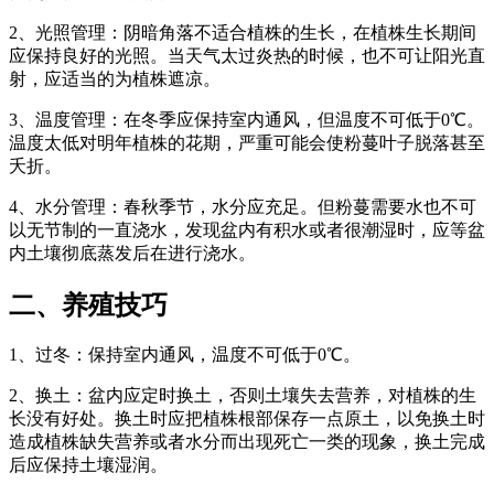
2、光照管理：阴暗角落不适合植株的生长，在植株生长期间
应保持良好的光照。当天气太过炎热的时候，也不可让阳光直
射，应适当的为植株遮凉。
3、温度管理：在冬季应保持室内通风，但温度不可低于0℃。
温度太低对明年植株的花期，严重可能会使粉蔓叶子脱落甚至
夭折。
4、水分管理：春秋季节，水分应充足。但粉蔓需要水也不可
以无节制的一直浇水，发现盆内有积水或者很潮湿时，应等盆
内土壤彻底蒸发后在进行浇水。
二、养殖技巧
1、过冬：保持室内通风，温度不可低于0℃。
2、换土：盆内应定时换土，否则土壤失去营养，对植株的生
长没有好处。换土时应把植株根部保存一点原土，以免换土时
造成植株缺失营养或者水分而出现死亡一类的现象，换土完成
后应保持土壤湿润。