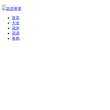
首页
大全
花卉
花语
多肉