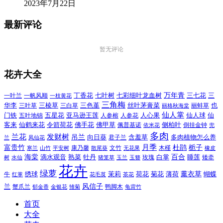
2023年7月22日
最新评论
暂无评论
花卉大全
万年青
一叶兰
一帆风顺
丁香花
七叶树
七彩细叶龙血树
三七花
三
一枝黄花
三角梅
三色堇
华李
三棱草
三白草
丝叶茅膏菜
也
三叶草
丽格秋海棠
丽蚌草
仙人掌
仙人球
门铁
五叶地锦
五星花
亚马逊王莲
人参榕
人参花
人心果
仙
令箭荷花
客来
仙鹤来花
佛手花
佛甲草
佩普基诺
侧柏叶
依米花
倒挂金钟
兜
多肉
兰花
发财树
吊兰
向日葵
君子兰
含羞草
多肉植物怎么养
凤仙花
兰
富贵竹
月季
杜鹃
栀子
寒兰
山竹
平安树
康乃馨
文竹
无花果
木槿
橡皮
散尾葵
百合
海棠
滴水观音
熟菜
牡丹
玫瑰
白掌
睡莲
树
水仙
玉兰
矮牵
猪笼草
玉簪
花卉
绿萝
茉莉
薄荷
薰衣草
绣球
荷花
菊花
蝴蝶
牛
花毛茛
茶花
红掌
风信子
兰
蟹爪兰
鸭脚木
郁金香
金银花
雏菊
龟背竹
首页
大全