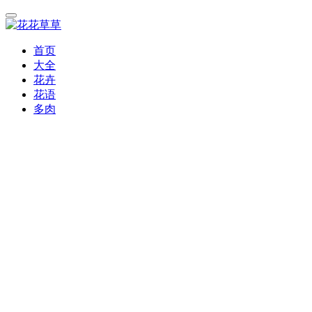
首页
大全
花卉
花语
多肉