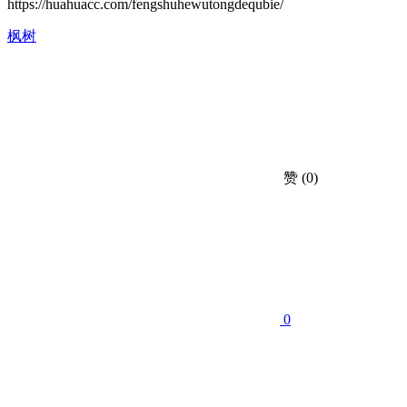
https://huahuacc.com/fengshuhewutongdequbie/
枫树
赞
(0)
0