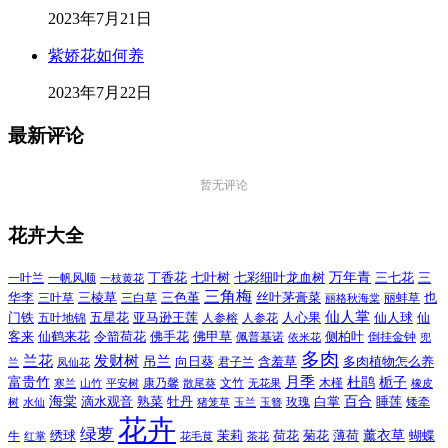
2023年7月21日
紫娇花如何养
2023年7月22日
最新评论
暂无评论
花卉大全
万年青
一叶兰
一帆风顺
丁香花
七叶树
七彩细叶龙血树
三七花
三
一枝黄花
三角梅
三色堇
华李
三棱草
三白草
丝叶茅膏菜
也
三叶草
丽格秋海棠
丽蚌草
仙人掌
仙人球
门铁
五叶地锦
五星花
亚马逊王莲
人参榕
人参花
人心果
仙
令箭荷花
客来
仙鹤来花
佛手花
佛甲草
佩普基诺
侧柏叶
依米花
倒挂金钟
兜
多肉
兰花
发财树
吊兰
向日葵
君子兰
含羞草
多肉植物怎么养
凤仙花
兰
富贵竹
月季
杜鹃
栀子
寒兰
山竹
平安树
康乃馨
文竹
无花果
木槿
橡皮
散尾葵
百合
海棠
滴水观音
熟菜
牡丹
玫瑰
白掌
睡莲
树
水仙
玉兰
矮牵
猪笼草
玉簪
花卉
绿萝
茉莉
薄荷
薰衣草
绣球
荷花
菊花
蝴蝶
牛
花毛茛
茶花
红掌