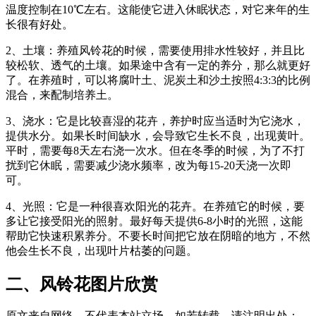
温度控制在10℃左右。这能使它进入休眠状态，对它来年的生
长很有好处。
2、土壤：养殖风铃花的时候，需要使用排水性较好，并且比
较松软、透气的土壤。如果途中含有一定的养分，那么就更好
了。在养殖时，可以将腐叶土、泥炭土和沙土按照4:3:3的比例
混合，来配制培养土。
3、浇水：它是比较喜湿的花卉，养护时应当适时为它浇水，
提供水分。如果长时间缺水，会导致它生长不良，出现黄叶。
平时，需要每8天左右浇一次水。但在冬季的时候，为了不打
扰到它休眠，需要减少浇水频率，改为每15-20天浇一次即
可。
4、光照：它是一种很喜欢阳光的花卉。在养殖它的时候，要
多让它接受阳光的照射。最好每天提供6-8小时的光照，这能
帮助它快速积累养分。不要长时间把它放在阴暗的地方，不然
他会生长不良，出现叶片枯萎的问题。
二、风铃花图片欣赏
原文来自网络，不代表本站立场，如若转载，请注明出处：