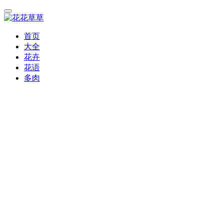
首页
大全
花卉
花语
多肉