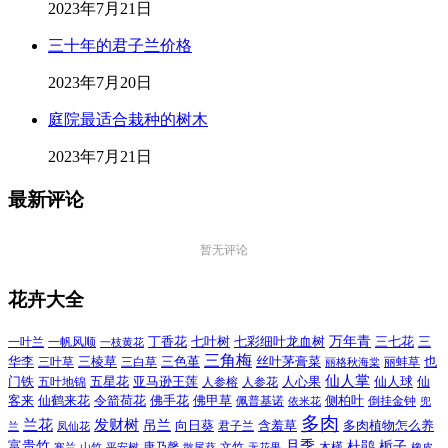
2023年7月21日
三十年的君子兰价格
2023年7月20日
庭院最适合栽种的树木
2023年7月21日
最新评论
暂无评论
花卉大全
万年青
一叶兰
一帆风顺
丁香花
七叶树
七彩细叶龙血树
三七花
三
一枝黄花
三角梅
三色堇
华李
三棱草
三白草
丝叶茅膏菜
也
三叶草
丽格秋海棠
丽蚌草
仙人掌
仙人球
门铁
五叶地锦
五星花
亚马逊王莲
人参榕
人参花
人心果
仙
令箭荷花
客来
仙鹤来花
佛手花
佛甲草
佩普基诺
侧柏叶
依米花
倒挂金钟
兜
多肉
兰花
发财树
吊兰
向日葵
君子兰
含羞草
多肉植物怎么养
凤仙花
兰
富贵竹
月季
杜鹃
栀子
寒兰
山竹
平安树
康乃馨
文竹
无花果
木槿
橡皮
散尾葵