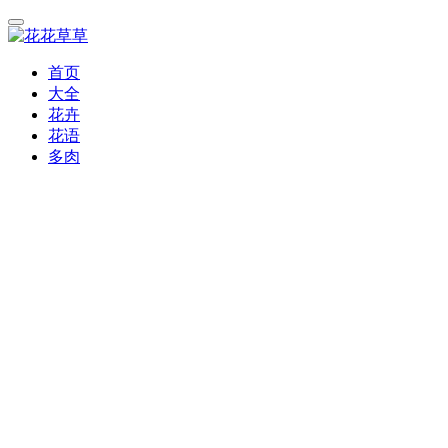
首页
大全
花卉
花语
多肉