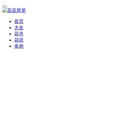
首页
大全
花卉
花语
多肉