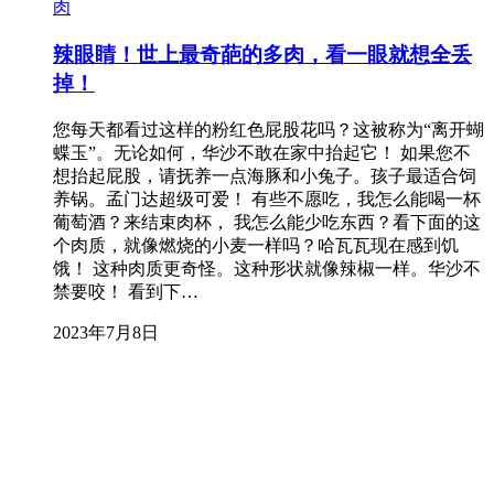
肉
辣眼睛！世上最奇葩的多肉，看一眼就想全丢
掉！
您每天都看过这样的粉红色屁股花吗？这被称为“离开蝴
蝶玉”。无论如何，华沙不敢在家中抬起它！ 如果您不
想抬起屁股，请抚养一点海豚和小兔子。孩子最适合饲
养锅。孟门达超级可爱！ 有些不愿吃，我怎么能喝一杯
葡萄酒？来结束肉杯， 我怎么能少吃东西？看下面的这
个肉质，就像燃烧的小麦一样吗？哈瓦瓦现在感到饥
饿！ 这种肉质更奇怪。这种形状就像辣椒一样。华沙不
禁要咬！ 看到下…
2023年7月8日