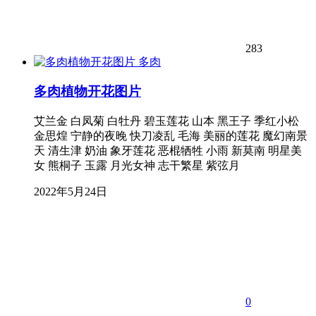
283
多肉
多肉植物开花图片
艾兰金 白凤菊 白牡丹 碧玉莲花 山本 黑王子 季红小松
金思煌 宁静的夜晚 快刀凌乱 毛海 美丽的莲花 魔幻南景
天 清生津 奶油 象牙莲花 恶棍牺牲 小雨 新莫南 明星美
女 熊桐子 玉露 月光女神 志干繁星 紫弦月
2022年5月24日
0