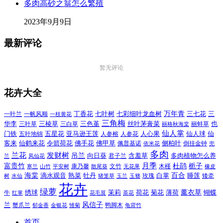
多肉高砂之翁怎么繁殖
2023年9月9日
最新评论
暂无评论
花卉大全
万年青
一叶兰
一帆风顺
丁香花
七叶树
七彩细叶龙血树
三七花
三
一枝黄花
三角梅
三色堇
华李
三棱草
三白草
丝叶茅膏菜
也
三叶草
丽格秋海棠
丽蚌草
仙人掌
仙人球
门铁
五叶地锦
五星花
亚马逊王莲
人参榕
人参花
人心果
仙
令箭荷花
客来
仙鹤来花
佛手花
佛甲草
佩普基诺
侧柏叶
依米花
倒挂金钟
兜
多肉
兰花
发财树
吊兰
向日葵
君子兰
含羞草
多肉植物怎么养
凤仙花
兰
富贵竹
月季
杜鹃
栀子
寒兰
山竹
平安树
康乃馨
文竹
无花果
木槿
橡皮
散尾葵
百合
海棠
滴水观音
熟菜
牡丹
玫瑰
白掌
睡莲
树
水仙
玉兰
矮牵
猪笼草
玉簪
花卉
绿萝
茉莉
薄荷
薰衣草
绣球
荷花
菊花
蝴蝶
牛
花毛茛
茶花
红掌
风信子
兰
蟹爪兰
鸭脚木
郁金香
金银花
雏菊
龟背竹
首页