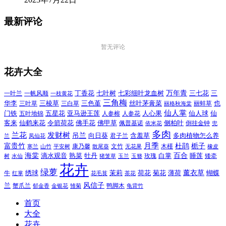
最新评论
暂无评论
花卉大全
万年青
一叶兰
一帆风顺
丁香花
七叶树
七彩细叶龙血树
三七花
三
一枝黄花
三角梅
三色堇
华李
三棱草
三白草
丝叶茅膏菜
也
三叶草
丽格秋海棠
丽蚌草
仙人掌
仙人球
门铁
五叶地锦
五星花
亚马逊王莲
人参榕
人参花
人心果
仙
令箭荷花
客来
仙鹤来花
佛手花
佛甲草
佩普基诺
侧柏叶
依米花
倒挂金钟
兜
多肉
兰花
发财树
吊兰
向日葵
君子兰
含羞草
多肉植物怎么养
凤仙花
兰
富贵竹
月季
杜鹃
栀子
寒兰
山竹
平安树
康乃馨
文竹
无花果
木槿
橡皮
散尾葵
百合
海棠
滴水观音
熟菜
牡丹
玫瑰
白掌
睡莲
树
水仙
玉兰
矮牵
猪笼草
玉簪
花卉
绿萝
茉莉
薄荷
薰衣草
绣球
荷花
菊花
蝴蝶
牛
花毛茛
茶花
红掌
风信子
兰
蟹爪兰
鸭脚木
郁金香
金银花
雏菊
龟背竹
首页
大全
花卉