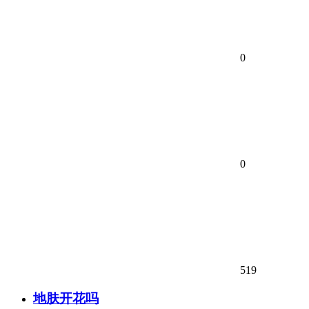
0
0
519
地肤开花吗