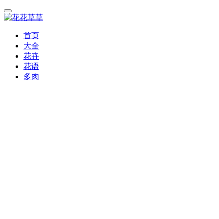
首页
大全
花卉
花语
多肉