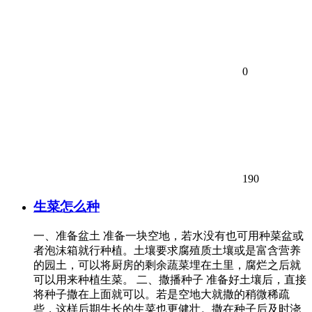
0
190
生菜怎么种
一、准备盆土 准备一块空地，若水没有也可用种菜盆或
者泡沫箱就行种植。土壤要求腐殖质土壤或是富含营养
的园土，可以将厨房的剩余蔬菜埋在土里，腐烂之后就
可以用来种植生菜。 二、撒播种子 准备好土壤后，直接
将种子撒在上面就可以。若是空地大就撒的稍微稀疏
些，这样后期生长的生菜也更健壮。撒在种子后及时浇