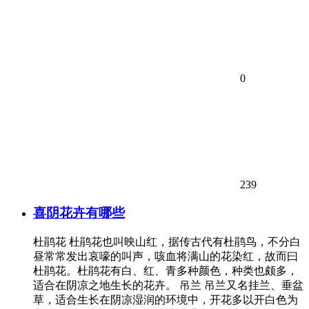
0
239
喜阴花卉有哪些
杜鹃花 杜鹃花也叫映山红，据传古代有杜鹃鸟，不分白
昼常常发出哀嚎的叫声，咳血将满山的花染红，故而曰
杜鹃花。杜鹃花有白、红、青多种颜色，种类也颇多，
适合在阴凉之地生长的花卉。 吊兰 吊兰又名挂兰、垂盆
草，适合生长在阴凉湿润的环境中，开花多以开白色为