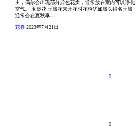
主，偶尔会出现部分异色花瓣，通常放在室内可以净化
空气。 玉簪花 玉簪花未开花时花苞犹如簪头得名玉簪，
通常会在夏秋季…
花卉
2023年7月21日
0
0