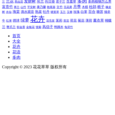
多肉
兰花
发财树
吊兰
向日葵
君子兰
含羞草
多肉植物怎么养
凤仙花
兰
富贵竹
月季
杜鹃
栀子
寒兰
山竹
平安树
康乃馨
文竹
无花果
木槿
橡皮
散尾葵
百合
海棠
滴水观音
熟菜
牡丹
玫瑰
白掌
睡莲
树
水仙
玉兰
矮牵
猪笼草
玉簪
花卉
绿萝
茉莉
薄荷
薰衣草
绣球
荷花
菊花
蝴蝶
牛
花毛茛
茶花
红掌
风信子
兰
蟹爪兰
鸭脚木
郁金香
金银花
雏菊
龟背竹
首页
大全
花卉
花语
多肉
Copyright © 2023 花花草草 版权所有