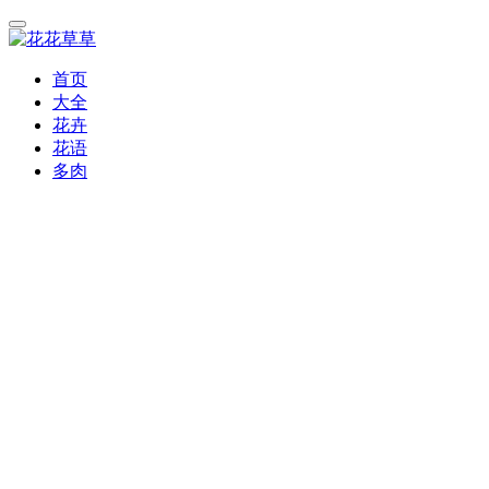
首页
大全
花卉
花语
多肉