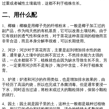
过重或者碱性土壤栽培，这都不利于植株生长。
二、用什么配
1、椰糠：椰糠是用椰子壳的纤维粉末，一般是椰子加工过的
副产品，作为纯天然的有机基质，它可以改善土壤结构。由于
它有很好的透气性和保水性，对于茶花这种喜湿润的植物而言
非常合适，而且本身分解率很难，可以长期使用。
2、河沙：河沙对于茶花而言，主要是起到增加排水性的效
果，通常掺入土壤中的比例不宜过大，不然排水能力太强的
话，一点水都留不下，植株就也会因为缺水导致生长不良。另
外，一定要用河沙而不是海沙，海沙中含盐，不利于植株发
育。
3、炉渣：炉渣和河沙的作用类似，也是增加排水效果的，由
于经历了高温灼烧，所以也完成了杀菌消毒。但是通常要浸一
下水，同时适当过滤，将粉末或过大的颗粒筛掉，保留小颗粒
的就行。
4、园土：园土就是园子里的土，这种土一般都是栽种过植物
的，所以它的成分和结构都没问题，适合种植绝大多数的植