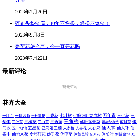
方法
2023年7月20日
碎布头垫盆底，10年不烂根，轻松养爆盆！
2023年9月8日
姜荷花怎么养，会一直开花吗
2023年7月22日
最新评论
暂无评论
花卉大全
万年青
一叶兰
一帆风顺
丁香花
七叶树
七彩细叶龙血树
三七花
三
一枝黄花
三角梅
三色堇
华李
三棱草
三白草
丝叶茅膏菜
也
三叶草
丽格秋海棠
丽蚌草
仙人掌
仙人球
门铁
五叶地锦
五星花
亚马逊王莲
人参榕
人参花
人心果
仙
令箭荷花
客来
仙鹤来花
佛手花
佛甲草
佩普基诺
侧柏叶
依米花
倒挂金钟
兜