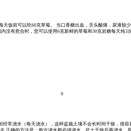
每天饭前可以吃60克草莓。 当口香糖出血，舌头酸痛，尿液较少
内没有愈合时，您可以使用6克新鲜的草莓和30克岩糖每天炖3
0
，但经常浇水（每天浇水），这样盆栽土壤不会长时间干燥，很
去 正确的方法是：每次浇水都必须浇水，盆土干燥后再浇水，用