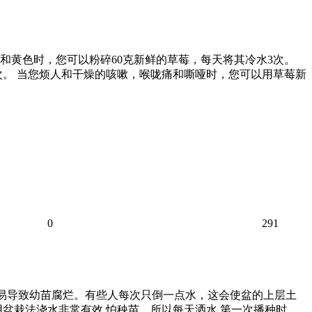
和黄色时，您可以粉碎60克新鲜的草莓，每天将其冷水3次。
次。 当您烦人和干燥的咳嗽，喉咙痛和嘶哑时，您可以用草莓新
0
291
容易导致幼苗腐烂。有些人每次只倒一点水，这会使盆的上层土
盆栽法浇水非常有效 怕秧苗，所以每天洒水 第一次播种时，