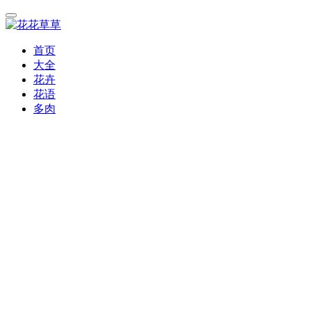
首页
大全
花卉
花语
多肉