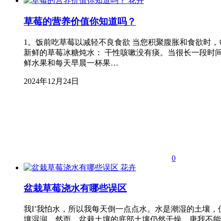
花卉
草莓的营养价值你知道吗？
1。饭前吃草莓以减轻不良食欲 当您积聚腹胀和食欲时，
新鲜的草莓冰糖炖水： 干性咳嗽没有痰。当很长一段时间
鲜水果和每天早晨一杯果…
2024年12月24日
0
花卉
盆栽草莓浇水有哪些误区
我I’我怕水，所以我每天倒一点点水。水是潮湿的土壤
壤湿润。然而，盆栽土壤的底部土壤仍然干燥。唐我不能