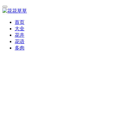
首页
大全
花卉
花语
多肉