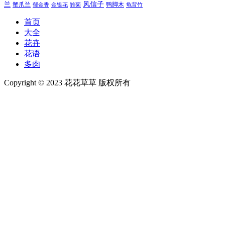
风信子
兰
蟹爪兰
鸭脚木
郁金香
金银花
雏菊
龟背竹
首页
大全
花卉
花语
多肉
Copyright © 2023 花花草草 版权所有