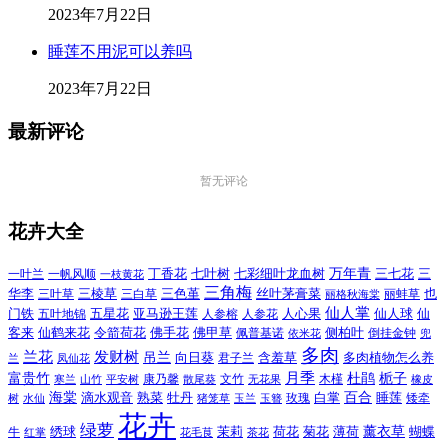
2023年7月22日
睡莲不用泥可以养吗
2023年7月22日
最新评论
暂无评论
花卉大全
万年青
一叶兰
一帆风顺
丁香花
七叶树
七彩细叶龙血树
三七花
三
一枝黄花
三角梅
三色堇
华李
三棱草
三白草
丝叶茅膏菜
也
三叶草
丽格秋海棠
丽蚌草
仙人掌
仙人球
门铁
五叶地锦
五星花
亚马逊王莲
人参榕
人参花
人心果
仙
令箭荷花
客来
仙鹤来花
佛手花
佛甲草
佩普基诺
侧柏叶
依米花
倒挂金钟
兜
多肉
兰花
发财树
吊兰
向日葵
君子兰
含羞草
多肉植物怎么养
凤仙花
兰
富贵竹
月季
杜鹃
栀子
寒兰
山竹
平安树
康乃馨
文竹
无花果
木槿
橡皮
散尾葵
百合
海棠
滴水观音
熟菜
牡丹
玫瑰
白掌
睡莲
树
水仙
玉兰
矮牵
猪笼草
玉簪
花卉
绿萝
茉莉
薄荷
薰衣草
绣球
荷花
菊花
蝴蝶
牛
花毛茛
茶花
红掌