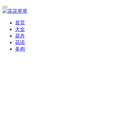
首页
大全
花卉
花语
多肉