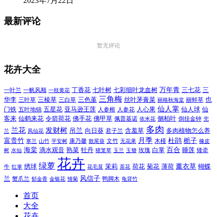
2023年7月22日
最新评论
暂无评论
花卉大全
万年青
一叶兰
一帆风顺
丁香花
七叶树
七彩细叶龙血树
三七花
三
一枝黄花
三角梅
三色堇
华李
三棱草
三白草
丝叶茅膏菜
也
三叶草
丽格秋海棠
丽蚌草
仙人掌
仙人球
门铁
五叶地锦
五星花
亚马逊王莲
人参榕
人参花
人心果
仙
令箭荷花
客来
仙鹤来花
佛手花
佛甲草
佩普基诺
侧柏叶
依米花
倒挂金钟
兜
多肉
兰花
发财树
吊兰
向日葵
君子兰
含羞草
多肉植物怎么养
凤仙花
兰
富贵竹
月季
杜鹃
栀子
寒兰
山竹
平安树
康乃馨
文竹
无花果
木槿
橡皮
散尾葵
百合
海棠
滴水观音
熟菜
牡丹
玫瑰
白掌
睡莲
树
水仙
玉兰
矮牵
猪笼草
玉簪
花卉
绿萝
茉莉
薄荷
薰衣草
绣球
荷花
菊花
蝴蝶
牛
花毛茛
茶花
红掌
风信子
兰
蟹爪兰
鸭脚木
郁金香
金银花
雏菊
龟背竹
首页
大全
花卉