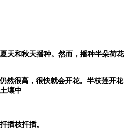
夏天和秋天播种。然而，播种半朵荷花
度仍然很高，很快就会开花。半枝莲开花
土壤中
扦插枝扦插。