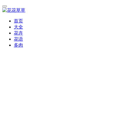
首页
大全
花卉
花语
多肉