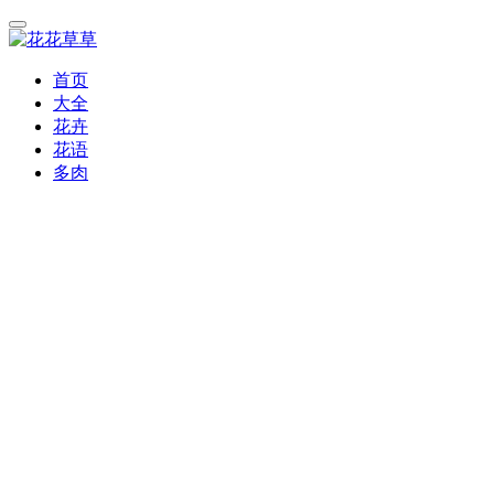
首页
大全
花卉
花语
多肉