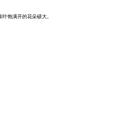
枝叶饱满开的花朵硕大。