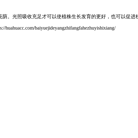
庇荫。光照吸收充足才可以使植株生长发育的更好，也可以促进
/baiyuejideyangzhifangfahezhuyishixiang/