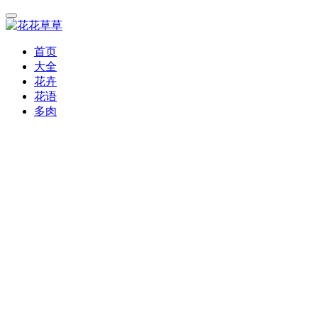
首页
大全
花卉
花语
多肉