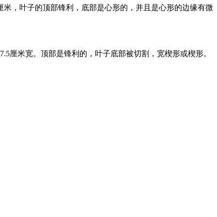
厘米，叶子的顶部锋利，底部是心形的，并且是心形的边缘有微
7.5厘米宽。顶部是锋利的，叶子底部被切割，宽楔形或楔形。