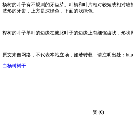
杨树的叶子有不规则的牙齿芽。叶柄和叶片相对较短或相对较
波形的牙齿，上方是深绿色，下面的浅绿色。
桦树的叶子单叶的边缘在彼此叶子的边缘上有细锯齿状，形状厚
原文来自网络，不代表本站立场，如若转载，请注明出处：https://huahuacc.
白杨树树干
赞
(0)