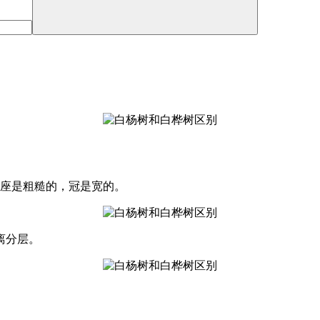
底座是粗糙的，冠是宽的。
离分层。